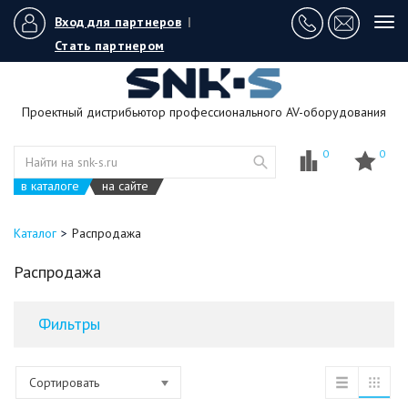
Вход для партнеров
|
Tog
navi
Стать партнером
Проектный дистрибьютор профессионального AV-оборудования
0
0
в каталоге
на сайте
Каталог
Распродажа
Распродажа
Фильтры
Сортировать