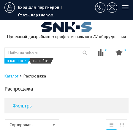
Вход для партнеров
|
Tog
navi
Стать партнером
Проектный дистрибьютор профессионального AV-оборудования
0
0
в каталоге
на сайте
Каталог
Распродажа
Распродажа
Фильтры
Сортировать