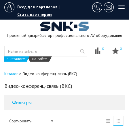
Вход для партнеров
|
Tog
navi
Стать партнером
Проектный дистрибьютор профессионального AV-оборудования
0
0
в каталоге
на сайте
Каталог
Видео-конференц-связь (ВКС)
Видео-конференц-связь (ВКС)
Фильтры
Сортировать