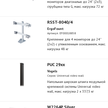
мониторов диагональю до 24'' (2х3),
струбцина типа G, макс. нагрузка 72 кг
RSST-8040/4
ErgoFount
Артикул:
EF00018858
Крепление для 4 мониторов до 24''
(2x2) с утяжеленным основанием, макс.
нагрузка 48 кг
PUC 29xx
Vogels
Серия: Universal video wall
Напольная широкая штанга модульной
крепежной системы Universal video
wall, макс. нагрузка 2 x 337,5 кг
W2264P Silver