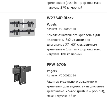
креплением (push in – pop out), макс.
нагрузка 270 кг, черный
W2264P Black
Vogels
Артикул:
VG00022378
Комплект настенного крепления для
видеостены 2х2 из дисплеев
диагональю 37–65'' с выдвижным
креплением (push in – pop out), макс.
нагрузка 180 кг, черный
PFW 6706
Vogels
Артикул:
VG00022136
Адаптер модульного выдвижного
крепления для видеостен из дисплеев
диагональю 37–65'' (push in – pop out),
макс. нагрузка 45 кг