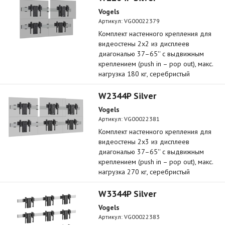
Vogels
Артикул:
VG00022379
Комплект настенного крепления для
видеостены 2х2 из дисплеев
диагональю 37–65'' с выдвижным
креплением (push in – pop out), макс.
нагрузка 180 кг, серебристый
W2344P Silver
Vogels
Артикул:
VG00022381
Комплект настенного крепления для
видеостены 2х3 из дисплеев
диагональю 37–65'' с выдвижным
креплением (push in – pop out), макс.
нагрузка 270 кг, серебристый
W3344P Silver
Vogels
Артикул:
VG00022383