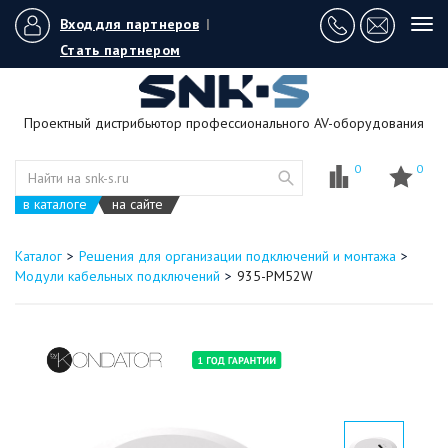
Вход для партнеров
|
Tog
navi
Стать партнером
Проектный дистрибьютор профессионального AV-оборудования
0
0
в каталоге
на сайте
Каталог
Решения для организации подключений и монтажа
Модули кабельных подключений
935-PM52W