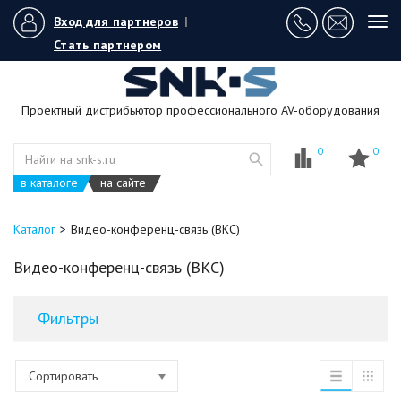
Вход для партнеров
|
Tog
navi
Стать партнером
Проектный дистрибьютор профессионального AV-оборудования
0
0
в каталоге
на сайте
Каталог
Видео-конференц-связь (ВКС)
Видео-конференц-связь (ВКС)
Фильтры
Сортировать