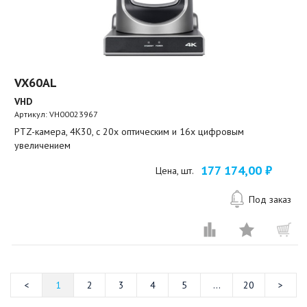
VX60AL
VHD
Артикул:
VH00023967
PTZ-камера, 4K30, c 20х оптическим и 16x цифровым
увеличением
177 174,00 ₽
Цена, шт.
Под заказ
1
2
3
4
5
...
20