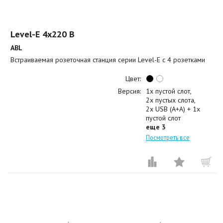
Level-E 4x220 B
ABL
Встраиваемая розеточная станция серии Level-E с 4 розетками
Цвет:
Версия:
1x пустой слот
2x пустых слота
2x USB (A+A) + 1x
пустой слот
еще 3
Посмотреть все