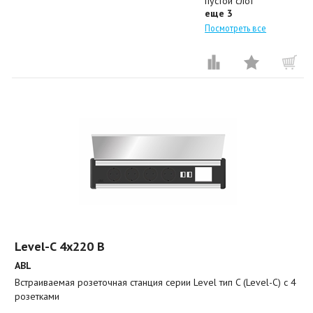
пустой слот
еще 3
Посмотреть все
Level-C 4x220 B
ABL
Встраиваемая розеточная станция серии Level тип C (Level-C) с 4
розетками