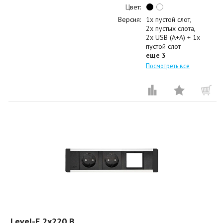
Цвет:
Версия:
1x пустой слот
2x пустых слота
2x USB (A+A) + 1x
пустой слот
еще 3
Посмотреть все
Level-E 2x220 B