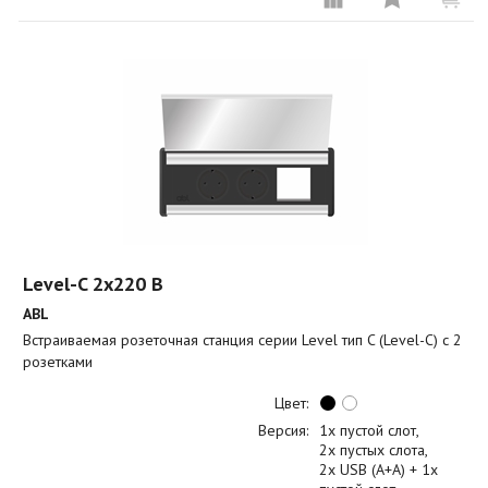
Level-C 2x220 B
ABL
Встраиваемая розеточная станция серии Level тип C (Level-C) с 2
розетками
Цвет:
Версия:
1x пустой слот
2x пустых слота
2x USB (A+A) + 1x