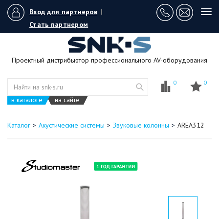
Вход для партнеров
|
Tog
navi
Стать партнером
Проектный дистрибьютор профессионального AV-оборудования
0
0
в каталоге
на сайте
Каталог
Акустические системы
Звуковые колонны
AREA312