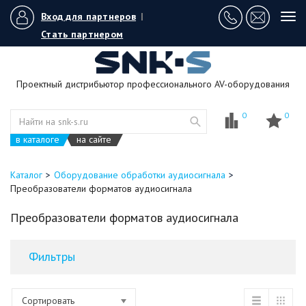
Вход для партнеров
|
Tog
navi
Стать партнером
Проектный дистрибьютор профессионального AV-оборудования
0
0
в каталоге
на сайте
Каталог
Оборудование обработки аудиосигнала
Преобразователи форматов аудиосигнала
Преобразователи форматов аудиосигнала
Фильтры
Сортировать