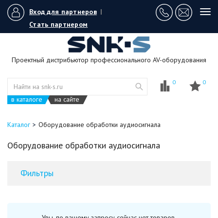
Вход для партнеров
|
Tog
navi
Стать партнером
Проектный дистрибьютор профессионального AV-оборудования
0
0
в каталоге
на сайте
Каталог
Оборудование обработки аудиосигнала
Оборудование обработки аудиосигнала
Фильтры
Увы, по вашему запросу сейчас нет товаров.