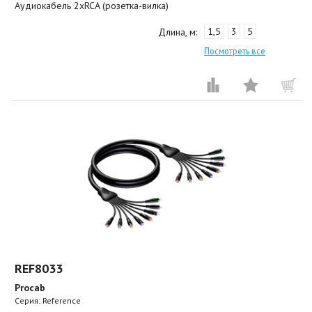
Аудиокабель 2хRCA (розетка-вилка)
1,5
3
5
Длина, м:
Посмотреть все
REF8033
Procab
Серия: Reference