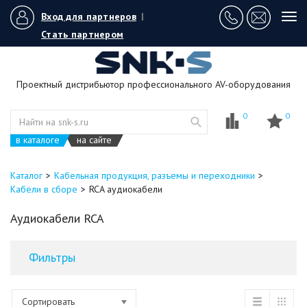
Вход для партнеров
|
Tog
navi
Стать партнером
Проектный дистрибьютор профессионального AV-оборудования
0
0
в каталоге
на сайте
Каталог
Кабельная продукция, разъемы и переходники
Кабели в сборе
RCA аудиокабели
Аудиокабели RCA
Фильтры
Сортировать