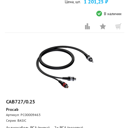
1 201,25 ₽
Цена, шт.
В наличии
CAB727/0.25
Procab
Артикул:
PC00009463
Серия: BASIC
Аудиокабель RCA (вилка) – 2х RCA (розетка)