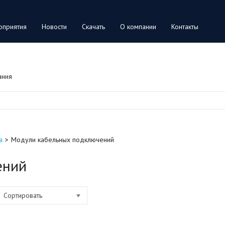
оприятия
Новости
Скачать
О компании
Контакты
ания
а
Модули кабельных подключений
ений
Сортировать