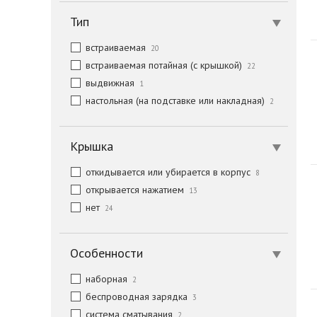
Тип
встраиваемая
20
встраиваемая потайная (с крышкой)
22
выдвижная
1
настольная (на подставке или накладная)
2
Крышка
откидывается или убирается в корпус
8
открывается нажатием
13
нет
24
Особенности
наборная
2
беспроводная зарядка
3
система сматывания
2