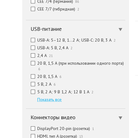
CEE 7/4 (Германия)
86
CEE 7/7 (гибридная)
2
USB-питание
USB-A: 5–12 В, 1…2 А; USB-C: 20 В, 3 А
2
USB-A: 5 В, 2,4 А
2
2,4 А
21
20 В, 1,5 А (при использовании одного порта)
6
20 В, 1,5 А
6
5 В, 2 А
6
5 В, 2 А; 9 В 1,2 А; 12 В 1 А
2
Показать все
Коннекторы видео
DisplayPort 20-pin (розетка)
1
HDMI, тип A (розетка)
13