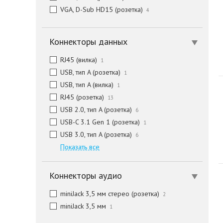
VGA, D-Sub HD15 (розетка)
4
Коннекторы данных
RJ45 (вилка)
1
USB, тип A (розетка)
1
USB, тип A (вилка)
1
RJ45 (розетка)
13
USB 2.0, тип A (розетка)
6
USB-C 3.1 Gen 1 (розетка)
1
USB 3.0, тип A (розетка)
6
Показать все
Коннекторы аудио
miniJack 3,5 мм стерео (розетка)
2
miniJack 3,5 мм
1