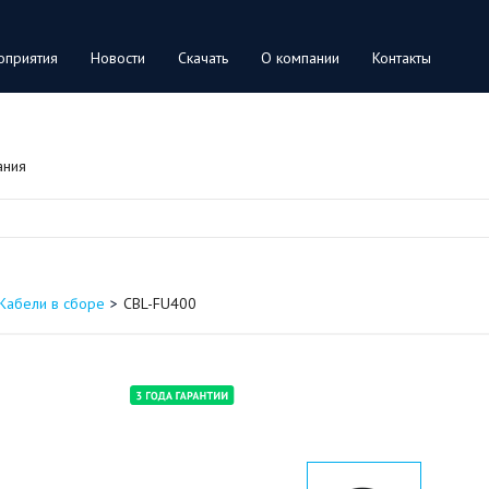
оприятия
Новости
Скачать
О компании
Контакты
ания
Кабели в сборе
CBL-FU400