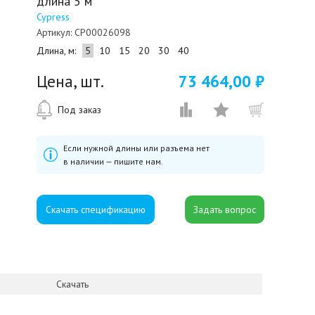
длина 5 м
Cypress
Артикул:
CP00026098
Длина, м:
5
10
15
20
30
40
Цена, шт.
73 464,00 ₽
Под заказ
Если нужной длины или разъема нет
в наличии — пишите нам.
Скачать спецификацию
Скачать