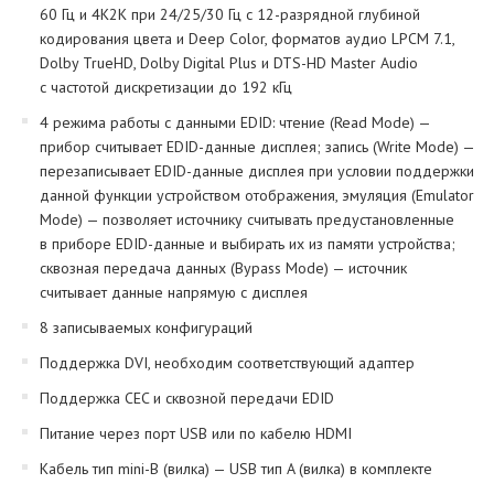
60 Гц и 4K2K при 24/25/30 Гц c 12-разрядной глубиной
кодирования цвета и Deep Color, форматов аудио LPCM 7.1,
Dolby TrueHD, Dolby Digital Plus и DTS-HD Master Audio
с частотой дискретизации до 192 кГц
4 режима работы с данными EDID: чтение (Read Mode) —
прибор считывает EDID-данные дисплея; запись (Write Mode) —
перезаписывает EDID-данные дисплея при условии поддержки
данной функции устройством отображения, эмуляция (Emulator
Mode) — позволяет источнику считывать предустановленные
в приборе EDID-данные и выбирать их из памяти устройства;
сквозная передача данных (Bypass Mode) — источник
считывает данные напрямую с дисплея
8 записываемых конфигураций
Поддержка DVI, необходим соответствующий адаптер
Поддержка CEC и сквозной передачи EDID
Питание через порт USB или по кабелю HDMI
Кабель тип mini-B (вилка) — USB тип A (вилка) в комплекте