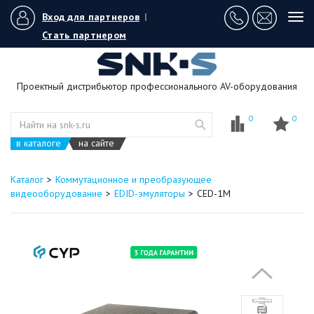
Вход для партнеров
|
Tog
navi
Стать партнером
Проектный дистрибьютор профессионального AV-оборудования
0
0
в каталоге
на сайте
Каталог
Коммутационное и преобразующее
видеооборудование
EDID-эмуляторы
CED-1M