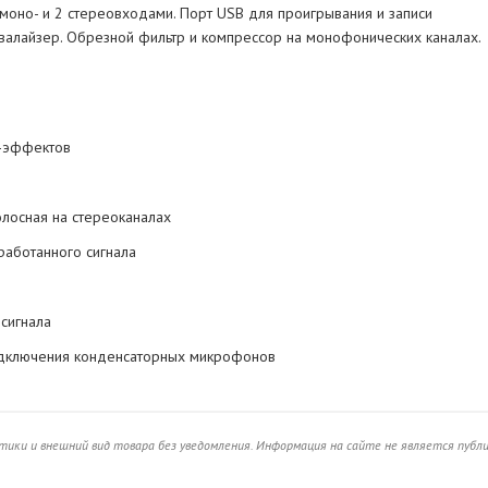
моно- и 2 стереовходами. Порт USB для проигрывания и записи
валайзер. Обрезной фильтр и компрессор на монофонических каналах.
-эффектов
олосная на стереоканалах
аботанного сигнала
сигнала
одключения конденсаторных микрофонов
ики и внешний вид товара без уведомления. Информация на сайте не является публ