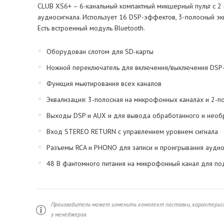
CLUB XS6+ – 6-канальный компактный микшерный пульт с 2 
аудиосигнала. Использует 16 DSP-эффектов, 3-полосный эк
Есть встроенный модуль Bluetooth.
Оборудован слотом для SD-карты
Ножной переключатель для включения/выключения DSP
Функция мьютирования всех каналов
Эквализация: 3-полосная на микрофонных каналах и 2-п
Выходы DSP и AUX и для вывода обработанного и необр
Вход STEREO RETURN с управлением уровнем сигнала
Разъемы RCA и PHONO для записи и проигрывания аудио
48 В фантомного питания на микрофонный канал для п
Производитель может изменить комплект поставки, характерист
у менеджеров.