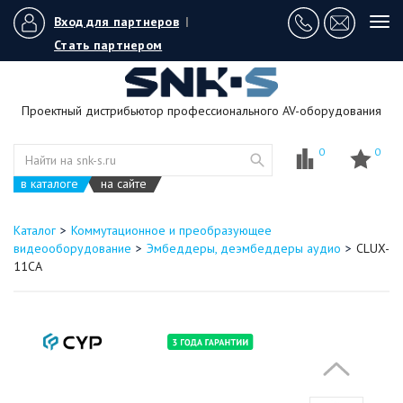
Вход для партнеров
|
Tog
navi
Стать партнером
Проектный дистрибьютор профессионального AV-оборудования
0
0
в каталоге
на сайте
Каталог
Коммутационное и преобразующее
видеооборудование
Эмбеддеры, деэмбеддеры аудио
CLUX-
11CA