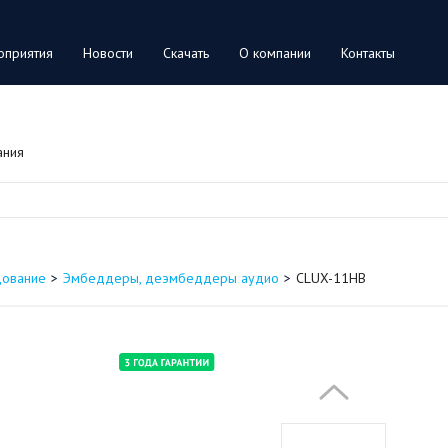
оприятия
Новости
Скачать
О компании
Контакты
ания
дование
Эмбеддеры, деэмбеддеры аудио
CLUX-11HB