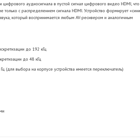
и цифрового аудиосигнала в пустой сигнал цифрового видео HDMI, что
ие только с распределением сигнала HDMI. Устройство формирует «син
звука, который воспринимается любым AV-ресивером и аналогичным
скретизации до 192 кГц
кретизации до 48 кГц
Гц (для выбора на корпусе устройства имеется переключатель)
ми