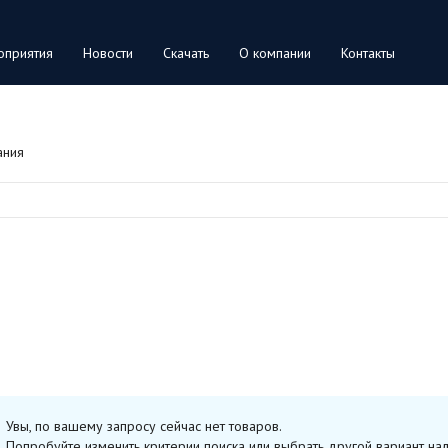
оприятия
Новости
Скачать
О компании
Контакты
ания
Увы, по вашему запросу сейчас нет товаров.
Попробуйте изменить критерии поиска или выбрать другой вариант нал