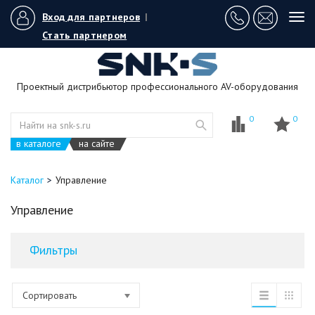
Вход для партнеров
|
Tog
navi
Стать партнером
Проектный дистрибьютор профессионального AV-оборудования
0
0
в каталоге
на сайте
Каталог
Управление
Управление
Фильтры
Сортировать