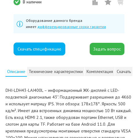
В наличии
Оборудование данного бренда
имеет
дифференцированные сроки гарантии
Скачать спецификацию
Описание
Технические характеристики
Комплектация
Скачать
DHI-LDH43-LAI400L – информационный ЖК-дисплей с LED-
подсветкой диагональю 43". Поддерживает разрешения до 4K60
и использует матрицу IPS. Угол обзора: 178x178°. Яркость: 500
кд/м². Имеет два встроенных динамика мощностью 10 Вт каждый.
Есть вход HDMI 2.1, также оборудован портами Ethernet, USB и
слотом для карты TF. Работает на базе Android 11.0. Для
крепления предусмотрены монтажные отверстия стандарта VESA
200x200. Может устанавливаться горизонтально и вертикально.