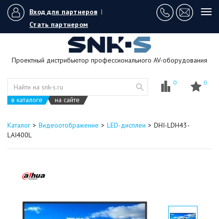
Вход для партнеров
|
Tog
navi
Стать партнером
Проектный дистрибьютор профессионального AV-оборудования
0
0
в каталоге
на сайте
Каталог
Видеоотображение
LED-дисплеи
DHI-LDH43-
LAI400L