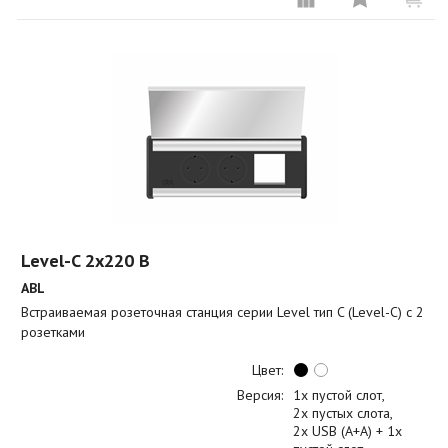
Level-C 2x220 B
ABL
Встраиваемая розеточная станция серии Level тип C (Level-C) с 2
розетками
Цвет:
Версия:
1x пустой слот
2x пустых слота
2x USB (A+A) + 1x