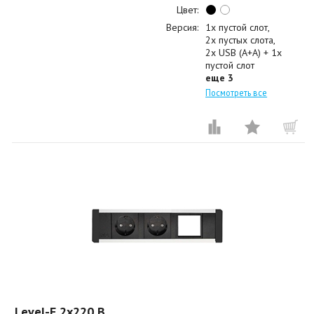
Цвет:
Версия:
1x пустой слот
2x пустых слота
2x USB (A+A) + 1x
пустой слот
еще 3
Посмотреть все
Level-E 2x220 B