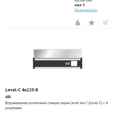
пустой слот
еще 3
Посмотреть все
Level-C 4x220 B
ABL
Встраиваемая розеточная станция серии Level тип C (Level-C) с 4
розетками