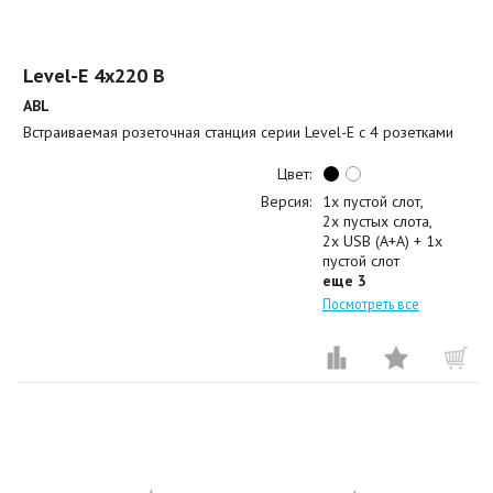
Level-E 4x220 B
ABL
Встраиваемая розеточная станция серии Level-E с 4 розетками
Цвет:
Версия:
1x пустой слот
2x пустых слота
2x USB (A+A) + 1x
пустой слот
еще 3
Посмотреть все