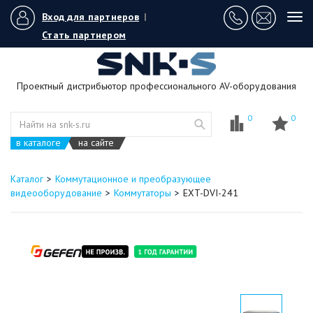
Вход для партнеров
|
Tog
navi
Стать партнером
Проектный дистрибьютор профессионального AV-оборудования
0
0
в каталоге
на сайте
Каталог
Коммутационное и преобразующее
видеооборудование
Коммутаторы
EXT-DVI-241