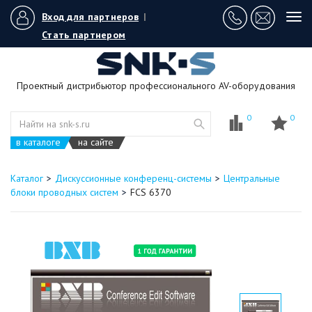
Вход для партнеров
|
Tog
navi
Стать партнером
Проектный дистрибьютор профессионального AV-оборудования
0
0
в каталоге
на сайте
Каталог
Дискуссионные конференц-системы
Центральные
блоки проводных систем
FCS 6370