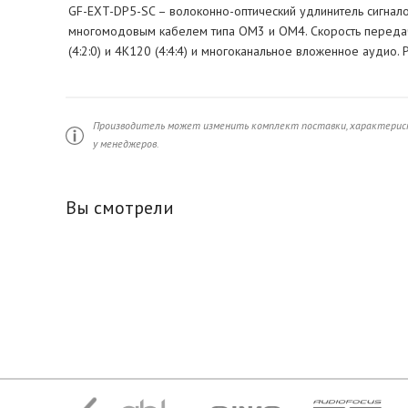
GF-EXT-DP5-SC – волоконно-оптический удлинитель сигналов 
многомодовым кабелем типа OM3 и OM4. Скорость передач
(4:2:0) и 4K120 (4:4:4) и многоканальное вложенное аудио.
Производитель может изменить комплект поставки, характерист
у менеджеров.
Вы смотрели