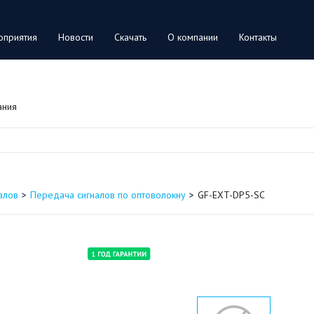
оприятия
Новости
Скачать
О компании
Контакты
ания
алов
Передача сигналов по оптоволокну
GF-EXT-DP5-SC