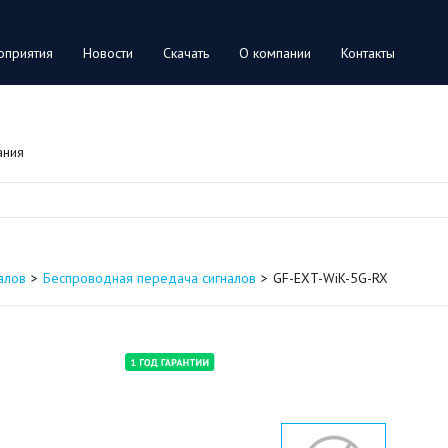
оприятия
Новости
Скачать
О компании
Контакты
ания
алов
Беспроводная передача сигналов
GF-EXT-WiK-5G-RX