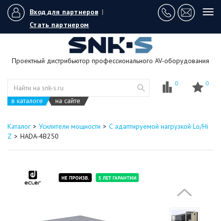
Вход для партнеров
|
Tog
navi
Стать партнером
Проектный дистрибьютор профессионального AV-оборудования
0
0
в каталоге
на сайте
Каталог
Усилители мощности
С адаптируемой нагрузкой Lo/Hi
Z
HADA-4B250