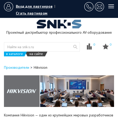
Вход для партнеров
|
Tog
navi
Стать партнером
Проектный дистрибьютор профессионального AV-оборудования
0
0
в каталоге
на сайте
Производители
Hikvision
Компания Hikvision — один из крупнейших мировых разработчиков