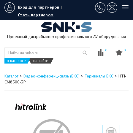
Вход для партнеров
|
Tog
navi
Стать партнером
Проектный дистрибьютор профессионального AV-оборудования
0
0
в каталоге
на сайте
Каталог
Видео-конференц-связь (ВКС)
Терминалы ВКС
HTI-
CM8500-3P