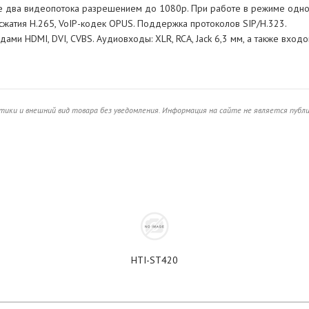
де два видеопотока разрешением до 1080p. При работе в режиме одно
сжатия H.265, VoIP-кодек OPUS. Поддержка протоколов SIP/H.323.
ми HDMI, DVI, CVBS. Аудиовходы: XLR, RCA, Jack 6,3 мм, а также вход
ики и внешний вид товара без уведомления. Информация на сайте не является публ
HTI-ST420