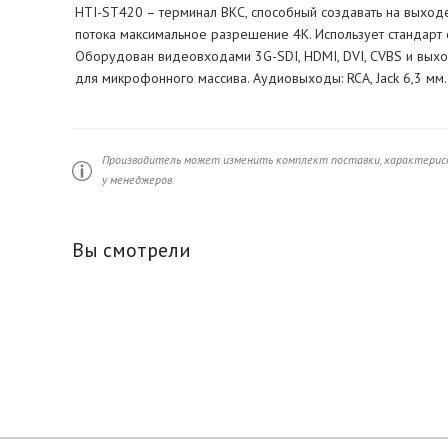
HTI-ST420 – терминал ВКС, способный создавать на выхо
потока максимальное разрешение 4К. Использует стандарт 
Оборудован видеовходами 3G-SDI, HDMI, DVI, CVBS и выхода
для микрофонного массива. Аудиовыходы: RCA, Jack 6,3 мм.
Производитель может изменить комплект поставки, характерист
у менеджеров.
Вы смотрели