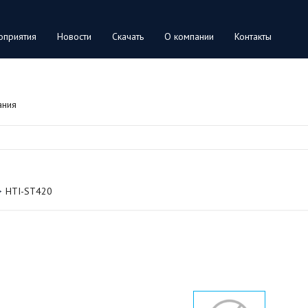
оприятия
Новости
Скачать
О компании
Контакты
ания
HTI-ST420