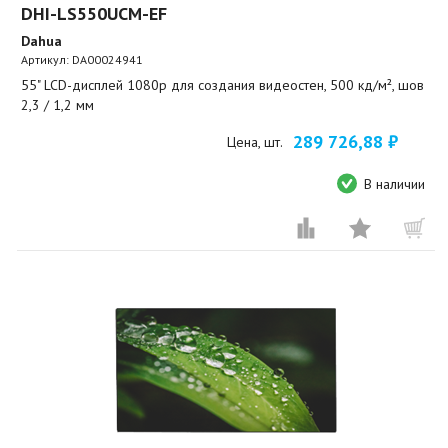
DHI-LS550UCM-EF
Dahua
Артикул:
DA00024941
55" LCD-дисплей 1080p для создания видеостен, 500 кд/м², шов
2,3 / 1,2 мм
289 726,88 ₽
Цена, шт.
В наличии