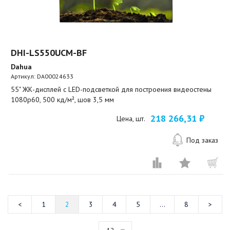
DHI-LS550UCM-BF
Dahua
Артикул:
DA00024633
55" ЖК-дисплей с LED-подсветкой для построения видеостены
1080p60, 500 кд/м², шов 3,5 мм
218 266,31 ₽
Цена, шт.
Под заказ
1
2
3
4
5
...
8