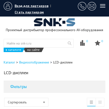
Вход для партнеров
|
Tog
navi
Стать партнером
Проектный дистрибьютор профессионального AV-оборудования
0
0
в каталоге
на сайте
Каталог
Видеоотображение
LCD-дисплеи
LCD-дисплеи
Фильтры
Сортировать