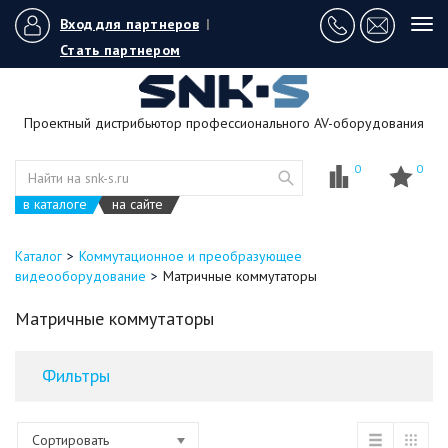
Вход для партнеров
|
Tog
navi
Стать партнером
Проектный дистрибьютор профессионального AV-оборудования
0
0
в каталоге
на сайте
Каталог
Коммутационное и преобразующее
видеооборудование
Матричные коммутаторы
Матричные коммутаторы
Фильтры
Сортировать