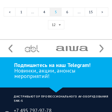
1
...
4
5
6
...
15
12
Подпишитесь на наш Telegram!
Новинки, акции, анонсы
мероприятий!
ДИСТРИБЬЮТОР ПРОФЕССИОНАЛЬНОГО AV‑ОБОРУДОВАНИЯ
SNK‑S
+7 495 797-97-78