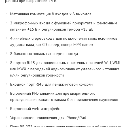
работы при напряжении 24 В.
Матричная коммутация 8 входов x 8 выходов
2 микрофонных входа с функцией приоритета и фантомным
питанием +15 В и регулировкой тембра ±15 дБ
4 линейных стереовхода для подключения таких источников
аудиосигнала, как CD-плеер, тюнер, МРЗ-плеер
8 балансных зональных стереовыхода
8 портов RJ45 для опциональных настенных панелей WLI, WMI
или MWX с передачей аудиосигнала от удаленного источника
и/или регулировкой громкости
Входной порт RJ45 для пейджинговой консоли
Встроенный PFL-динамик для предварительного
прослушивания каждого канала без подключения наушников
Встроенный web-интерфейс
Управляющее приложения для iPhone/iPad
Порт RS-232 для подключения контроллеров и оборудования