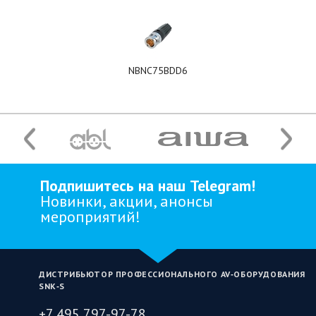
NBNC75BDD6
Подпишитесь на наш Telegram!
Новинки, акции, анонсы
мероприятий!
ДИСТРИБЬЮТОР ПРОФЕССИОНАЛЬНОГО AV‑ОБОРУДОВАНИЯ
SNK‑S
+7 495 797-97-78