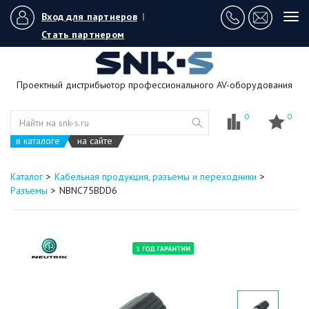
Вход для партнеров
|
Tog
navi
Стать партнером
Проектный дистрибьютор профессионального AV-оборудования
0
0
в каталоге
на сайте
Каталог
Кабельная продукция, разъемы и переходники
Разъемы
NBNC75BDD6