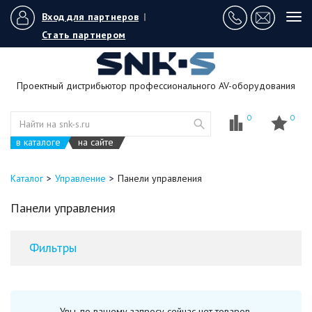
Вход для партнеров
|
Tog
navi
Стать партнером
Проектный дистрибьютор профессионального AV-оборудования
0
0
в каталоге
на сайте
Каталог
Управление
Панели управления
Панели управления
Фильтры
Увы, по вашему запросу сейчас нет товаров.