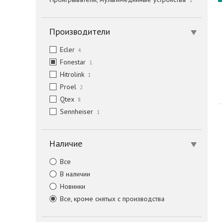
1
Производители
Ecler
4
Fonestar
1
Hitrolink
1
Proel
2
Qtex
8
Sennheiser
1
Наличие
Все
В наличии
Новинки
Все, кроме снятых с производства