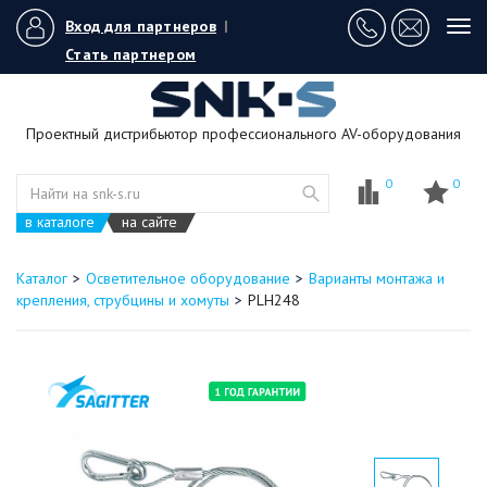
Вход для партнеров
|
Tog
navi
Стать партнером
Проектный дистрибьютор профессионального AV-оборудования
0
0
в каталоге
на сайте
Каталог
Осветительное оборудование
Варианты монтажа и
крепления, струбцины и хомуты
PLH248