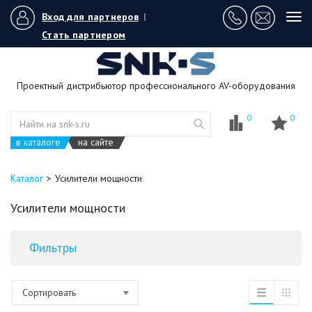
Вход для партнеров
|
Tog
navi
Стать партнером
Проектный дистрибьютор профессионального AV-оборудования
0
0
в каталоге
на сайте
Каталог
Усилители мощности
Усилители мощности
Фильтры
Сортировать