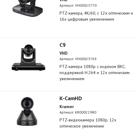
Артикул:
VH00023770
PTZ-камера, 4K/60, c 12х оптическим и
16x цифровым увеличением
C9
VHD
Артикул:
VH00023769
PTZ-камера 1080p с кодеком ВКС,
поддержкой H.264 и 12х оптическим
увеличением
K-CamHD
Kramer
Артикул:
KR00022980
PTZ-видеокамера 1080p, 12х
оптическое увеличение