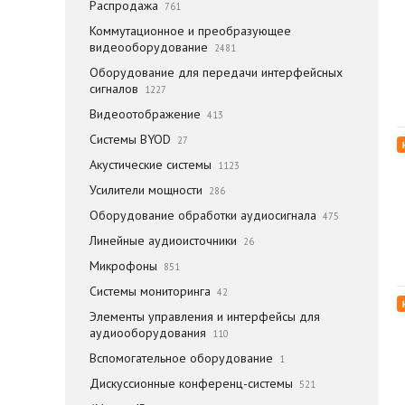
Распродажа
761
Коммутационное и преобразующее
видеооборудование
2481
Оборудование для передачи интерфейсных
сигналов
1227
Видеоотображение
413
Системы BYOD
27
Акустические системы
1123
Усилители мощности
286
Оборудование обработки аудиосигнала
475
Линейные аудиоисточники
26
Микрофоны
851
Системы мониторинга
42
Элементы управления и интерфейсы для
аудиооборудования
110
Вспомогательное оборудование
1
Дискуссионные конференц-системы
521