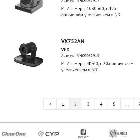
Артикул:
VH00022917
PTZ-камера, 1080р60, c 12х
оптическим увеличением и NDI
VX752AN
VHD
Артикул:
VH00022919
PTZ-камера, 4K/60, c 20х оптическим
увеличением и NDI
1
2
3
4
5
...