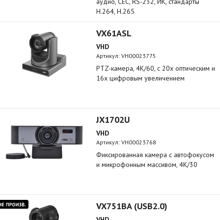
аудио, CEC, RS-232, ИК, стандарты
H.264, H.265
VX61ASL
VHD
Артикул:
VH00023775
PTZ-камера, 4K/60, c 20х оптическим и
16x цифровым увеличением
JX1702U
VHD
Артикул:
VH00023768
Фиксированная камера с автофокусом
и микрофонным массивом, 4K/30
VX751BA (USB2.0)
VHD