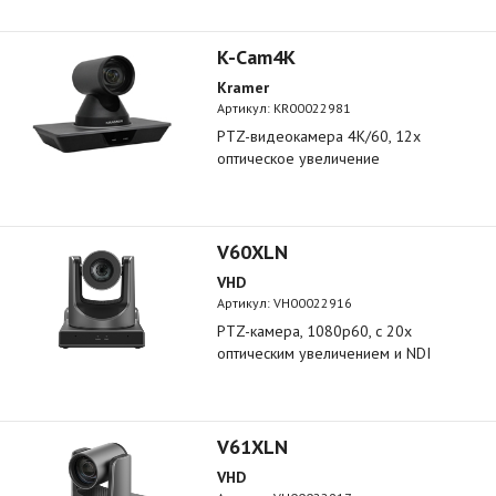
K-Cam4K
Kramer
Артикул:
KR00022981
PTZ-видеокамера 4К/60, 12х
оптическое увеличение
V60XLN
VHD
Артикул:
VH00022916
PTZ-камера, 1080р60, c 20х
оптическим увеличением и NDI
V61XLN
VHD