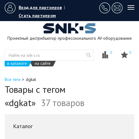
Вход для партнеров
|
Tog
navi
Стать партнером
Проектный дистрибьютор профессионального AV-оборудования
0
0
в каталоге
на сайте
Все теги
dgkat
Товары с тегом
«dgkat»
37 товаров
Каталог