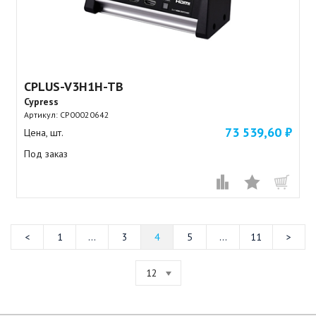
CPLUS-V3H1H-TB
Cypress
Артикул:
CP00020642
73 539,60 ₽
Цена, шт.
Под заказ
1
...
3
4
5
...
11
12