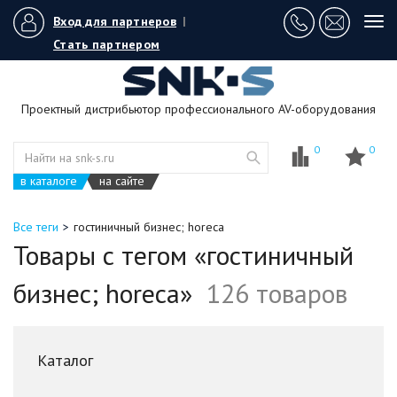
Вход для партнеров
|
Tog
navi
Стать партнером
Проектный дистрибьютор профессионального AV-оборудования
0
0
в каталоге
на сайте
Все теги
гостиничный бизнес; horeca
Товары с тегом «гостиничный
бизнес; horeca»
126 товаров
Каталог