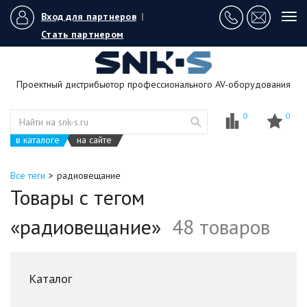
Вход для партнеров
|
Tog
navi
Стать партнером
Проектный дистрибьютор профессионального AV-оборудования
0
0
в каталоге
на сайте
Все теги
радиовещание
Товары с тегом
«радиовещание»
48 товаров
Каталог