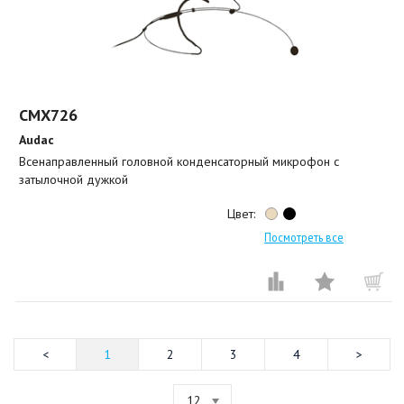
CMX726
Audac
Всенаправленный головной конденсаторный микрофон с
затылочной дужкой
Цвет:
Посмотреть все
1
2
3
4
12