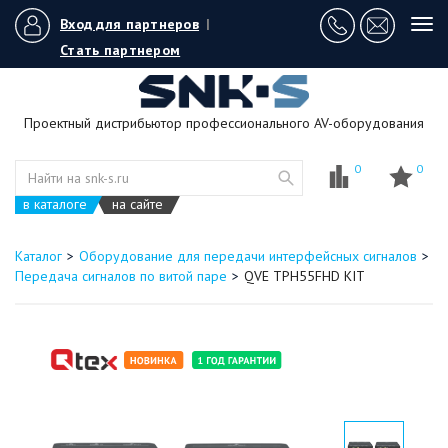
Вход для партнеров
|
Tog
navi
Стать партнером
Проектный дистрибьютор профессионального AV-оборудования
0
0
в каталоге
на сайте
Каталог
Оборудование для передачи интерфейсных сигналов
Передача сигналов по витой паре
QVE TPH55FHD KIT