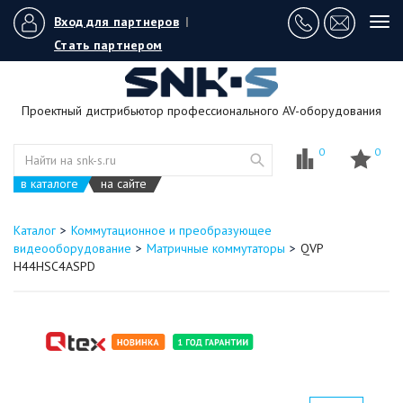
Вход для партнеров
|
Tog
navi
Стать партнером
Проектный дистрибьютор профессионального AV-оборудования
0
0
в каталоге
на сайте
Каталог
Коммутационное и преобразующее
видеооборудование
Матричные коммутаторы
QVP
H44HSC4ASPD