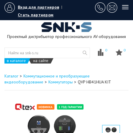
Вход для партнеров
|
Tog
navi
Стать партнером
Проектный дистрибьютор профессионального AV-оборудования
0
0
в каталоге
на сайте
Каталог
Коммутационное и преобразующее
видеооборудование
Коммутаторы
QVP HB41HUA KIT