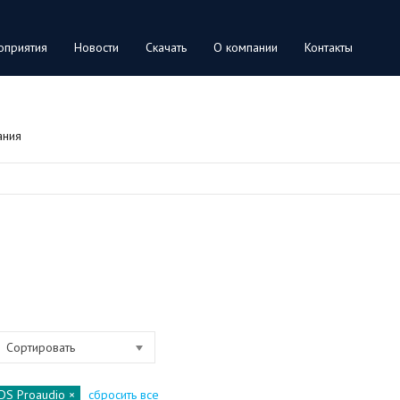
оприятия
Новости
Скачать
О компании
Контакты
ания
Сортировать
DS Proaudio
сбросить все