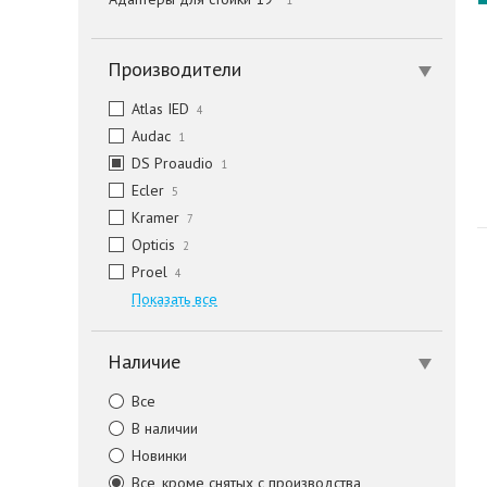
1
Производители
Atlas IED
4
Audac
1
DS Proaudio
1
Ecler
5
Kramer
7
Opticis
2
Proel
4
Показать все
Наличие
Все
В наличии
Новинки
Все, кроме снятых с производства