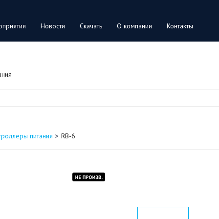
оприятия
Новости
Скачать
О компании
Контакты
ания
троллеры питания
RB-6