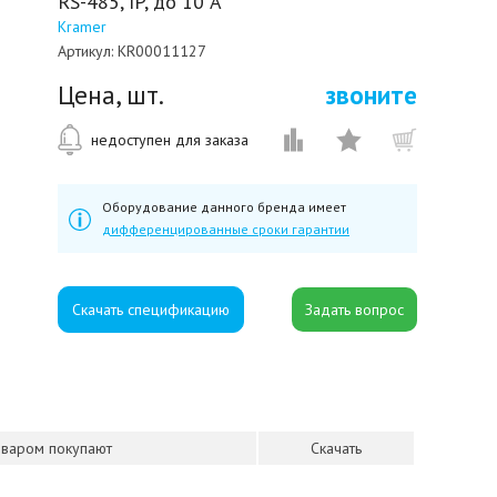
RS-485, IP, до 10 А
Kramer
Артикул:
KR00011127
Цена, шт.
звоните
недоступен для заказа
Оборудование данного бренда имеет
дифференцированные сроки гарантии
Скачать спецификацию
оваром покупают
Скачать