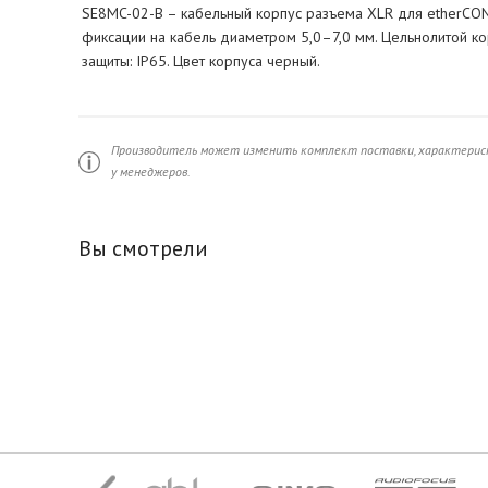
SE8MC-02-B – кабельный корпус разъема XLR для etherCON
фиксации на кабель диаметром 5,0–7,0 мм. Цельнолитой кор
защиты: IP65. Цвет корпуса черный.
Производитель может изменить комплект поставки, характерист
у менеджеров.
Вы смотрели