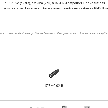
 RJ45 CAT5e (вилка), с фиксацией, зажимным патроном. Подходит для
пус из металла. Позволяет сборку только необжатых кабелей RJ45. Кла
ики и внешний вид товара без уведомления. Информация на сайте не является публ
SE8MC-02-B