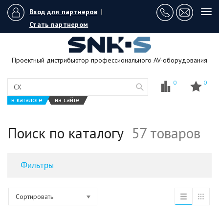
Вход для партнеров
|
Tog
navi
Стать партнером
Проектный дистрибьютор профессионального AV-оборудования
0
0
в каталоге
на сайте
Поиск по каталогу
57 товаров
Фильтры
Сортировать