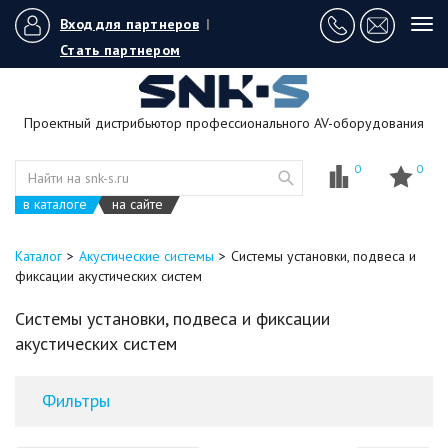
Вход для партнеров
|
Tog
navi
Стать партнером
Проектный дистрибьютор профессионального AV-оборудования
0
0
в каталоге
на сайте
Каталог
Акустические системы
Системы установки, подвеса и
фиксации акустических систем
Системы установки, подвеса и фиксации
акустических систем
Фильтры